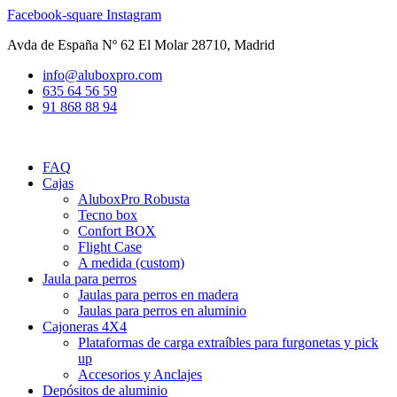
Ir
Facebook-square
Instagram
al
Avda de España Nº 62 El Molar 28710, Madrid
contenido
info@aluboxpro.com
635 64 56 59
91 868 88 94
FAQ
Cajas
AluboxPro Robusta
Tecno box
Confort BOX
Flight Case
A medida (custom)
Jaula para perros
Jaulas para perros en madera
Jaulas para perros en aluminio
Cajoneras 4X4
Plataformas de carga extraíbles para furgonetas y pick
up
Accesorios y Anclajes
Depósitos de aluminio