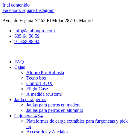
Ir al contenido
Facebook-square
Instagram
Avda de España Nº 62 El Molar 28710, Madrid
info@aluboxpro.com
635 64 56 59
91 868 88 94
FAQ
Cajas
AluboxPro Robusta
Tecno box
Confort BOX
Flight Case
A medida (custom)
Jaula para perros
Jaulas para perros en madera
Jaulas para perros en aluminio
Cajoneras 4X4
Plataformas de carga extraíbles para furgonetas y pick
up
Accesorios y Anclajes