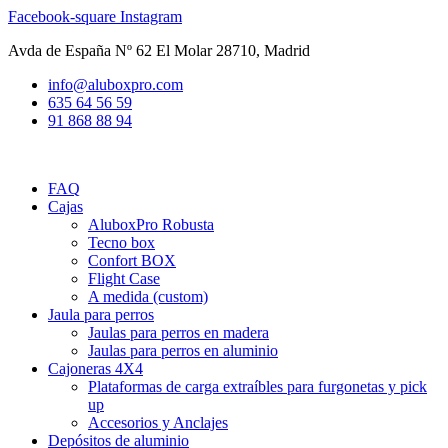
Ir
Facebook-square
Instagram
al
Avda de España Nº 62 El Molar 28710, Madrid
contenido
info@aluboxpro.com
635 64 56 59
91 868 88 94
FAQ
Cajas
AluboxPro Robusta
Tecno box
Confort BOX
Flight Case
A medida (custom)
Jaula para perros
Jaulas para perros en madera
Jaulas para perros en aluminio
Cajoneras 4X4
Plataformas de carga extraíbles para furgonetas y pick
up
Accesorios y Anclajes
Depósitos de aluminio