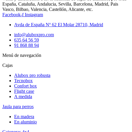
España, Cataluña, Andalucia, Sevilla, Barcelona, Madrid, Pais
Vasco, Bilbao, Valencia, Castellón, Alicante, etc.
Facebook-f
Instagram
Avda de España Nº 62 El Molar 28710, Madrid
info@aluboxpro.com
635 64 56 59
91 868 88 94
Menú de navegación
Cajas
Alubox pro robusta
Tecnobox
Confort box
Flight case
A medida
Jaula para perros
En madera
En aluminio
Cajoneras 4x4