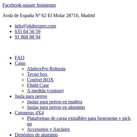
Ir
Facebook-square
Instagram
al
Avda de España Nº 62 El Molar 28710, Madrid
contenido
info@aluboxpro.com
635 64 56 59
91 868 88 94
FAQ
Cajas
AluboxPro Robusta
Tecno box
Confort BOX
Flight Case
A medida (custom)
Jaula para perros
Jaulas para perros en madera
Jaulas para perros en aluminio
Cajoneras 4X4
Plataformas de carga extraíbles para furgonetas y pick
up
Accesorios y Anclajes
Depósitos de aluminio