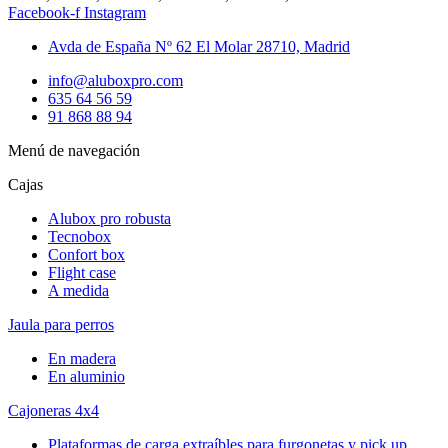
Facebook-f
Instagram
Avda de España Nº 62 El Molar 28710, Madrid
info@aluboxpro.com
635 64 56 59
91 868 88 94
Menú de navegación
Cajas
Alubox pro robusta
Tecnobox
Confort box
Flight case
A medida
Jaula para perros
En madera
En aluminio
Cajoneras 4x4
Plataformas de carga extraíbles para furgonetas y pick up