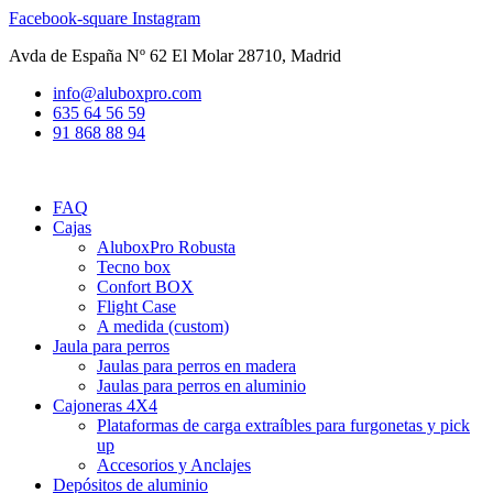
Ir
Facebook-square
Instagram
al
Avda de España Nº 62 El Molar 28710, Madrid
contenido
info@aluboxpro.com
635 64 56 59
91 868 88 94
FAQ
Cajas
AluboxPro Robusta
Tecno box
Confort BOX
Flight Case
A medida (custom)
Jaula para perros
Jaulas para perros en madera
Jaulas para perros en aluminio
Cajoneras 4X4
Plataformas de carga extraíbles para furgonetas y pick
up
Accesorios y Anclajes
Depósitos de aluminio