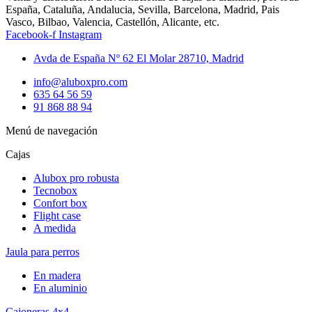
España, Cataluña, Andalucia, Sevilla, Barcelona, Madrid, Pais
Vasco, Bilbao, Valencia, Castellón, Alicante, etc.
Facebook-f
Instagram
Avda de España Nº 62 El Molar 28710, Madrid
info@aluboxpro.com
635 64 56 59
91 868 88 94
Menú de navegación
Cajas
Alubox pro robusta
Tecnobox
Confort box
Flight case
A medida
Jaula para perros
En madera
En aluminio
Cajoneras 4x4