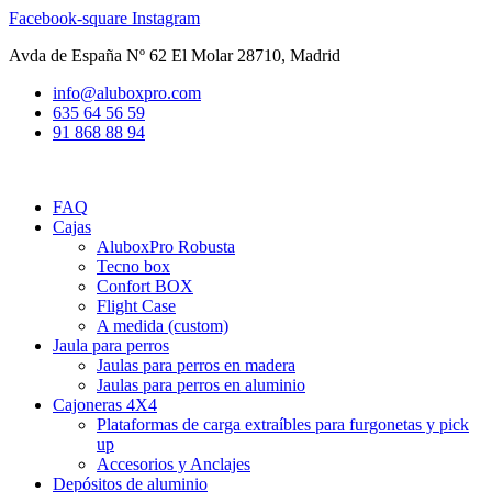
Ir
Facebook-square
Instagram
al
Avda de España Nº 62 El Molar 28710, Madrid
contenido
info@aluboxpro.com
635 64 56 59
91 868 88 94
FAQ
Cajas
AluboxPro Robusta
Tecno box
Confort BOX
Flight Case
A medida (custom)
Jaula para perros
Jaulas para perros en madera
Jaulas para perros en aluminio
Cajoneras 4X4
Plataformas de carga extraíbles para furgonetas y pick
up
Accesorios y Anclajes
Depósitos de aluminio