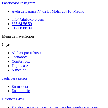
Facebook-f
Instagram
Avda de España Nº 62 El Molar 28710, Madrid
info@aluboxpro.com
635 64 56 59
91 868 88 94
Menú de navegación
Cajas
Alubox pro robusta
Tecnobox
Confort box
Flight case
A medida
Jaula para perros
En madera
En aluminio
Cajoneras 4x4
Plataformas de carga extraíbles para furgonetas y pick up