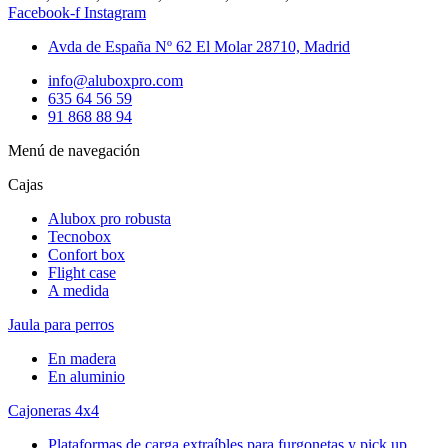
Facebook-f
Instagram
Avda de España Nº 62 El Molar 28710, Madrid
info@aluboxpro.com
635 64 56 59
91 868 88 94
Menú de navegación
Cajas
Alubox pro robusta
Tecnobox
Confort box
Flight case
A medida
Jaula para perros
En madera
En aluminio
Cajoneras 4x4
Plataformas de carga extraíbles para furgonetas y pick up