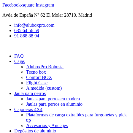
Ir
Facebook-square
Instagram
al
Avda de España Nº 62 El Molar 28710, Madrid
contenido
info@aluboxpro.com
635 64 56 59
91 868 88 94
FAQ
Cajas
AluboxPro Robusta
Tecno box
Confort BOX
Flight Case
A medida (custom)
Jaula para perros
Jaulas para perros en madera
Jaulas para perros en aluminio
Cajoneras 4X4
Plataformas de carga extraíbles para furgonetas y pick
up
Accesorios y Anclajes
Depósitos de aluminio