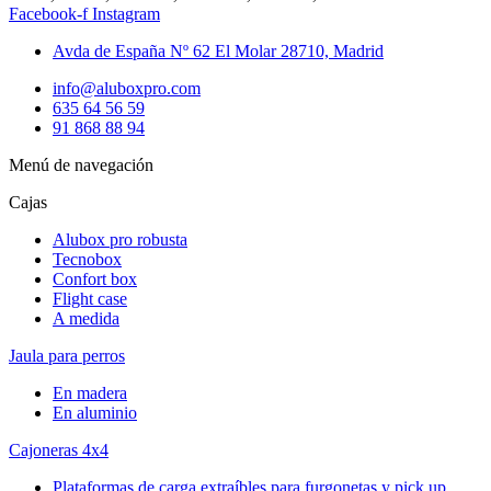
Facebook-f
Instagram
Avda de España Nº 62 El Molar 28710, Madrid
info@aluboxpro.com
635 64 56 59
91 868 88 94
Menú de navegación
Cajas
Alubox pro robusta
Tecnobox
Confort box
Flight case
A medida
Jaula para perros
En madera
En aluminio
Cajoneras 4x4
Plataformas de carga extraíbles para furgonetas y pick up