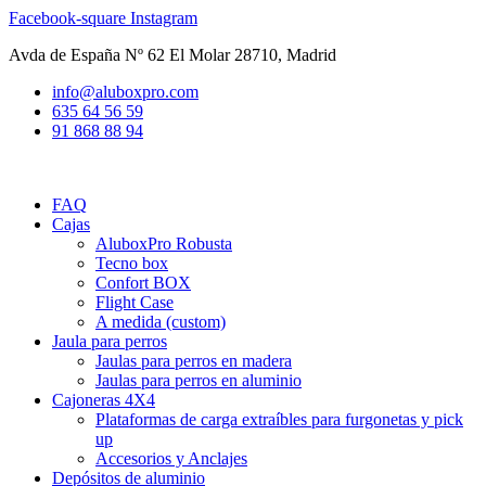
Ir
Facebook-square
Instagram
al
Avda de España Nº 62 El Molar 28710, Madrid
contenido
info@aluboxpro.com
635 64 56 59
91 868 88 94
FAQ
Cajas
AluboxPro Robusta
Tecno box
Confort BOX
Flight Case
A medida (custom)
Jaula para perros
Jaulas para perros en madera
Jaulas para perros en aluminio
Cajoneras 4X4
Plataformas de carga extraíbles para furgonetas y pick
up
Accesorios y Anclajes
Depósitos de aluminio