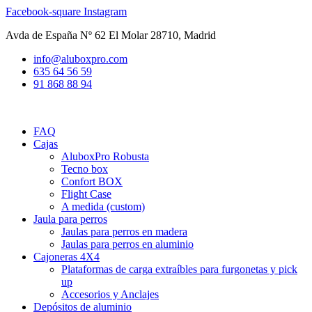
Ir
Facebook-square
Instagram
al
Avda de España Nº 62 El Molar 28710, Madrid
contenido
info@aluboxpro.com
635 64 56 59
91 868 88 94
FAQ
Cajas
AluboxPro Robusta
Tecno box
Confort BOX
Flight Case
A medida (custom)
Jaula para perros
Jaulas para perros en madera
Jaulas para perros en aluminio
Cajoneras 4X4
Plataformas de carga extraíbles para furgonetas y pick
up
Accesorios y Anclajes
Depósitos de aluminio