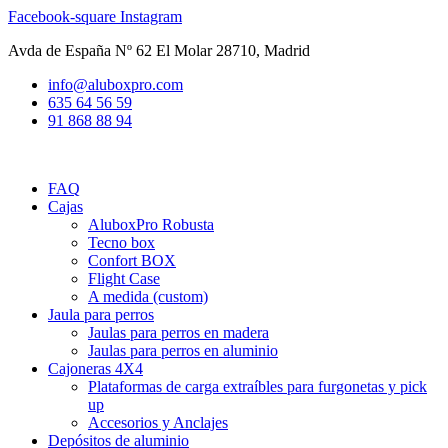
Ir
Facebook-square
Instagram
al
Avda de España Nº 62 El Molar 28710, Madrid
contenido
info@aluboxpro.com
635 64 56 59
91 868 88 94
FAQ
Cajas
AluboxPro Robusta
Tecno box
Confort BOX
Flight Case
A medida (custom)
Jaula para perros
Jaulas para perros en madera
Jaulas para perros en aluminio
Cajoneras 4X4
Plataformas de carga extraíbles para furgonetas y pick
up
Accesorios y Anclajes
Depósitos de aluminio