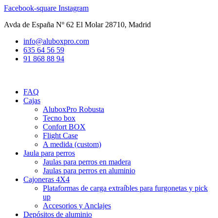
Ir
Facebook-square
Instagram
al
Avda de España Nº 62 El Molar 28710, Madrid
contenido
info@aluboxpro.com
635 64 56 59
91 868 88 94
FAQ
Cajas
AluboxPro Robusta
Tecno box
Confort BOX
Flight Case
A medida (custom)
Jaula para perros
Jaulas para perros en madera
Jaulas para perros en aluminio
Cajoneras 4X4
Plataformas de carga extraíbles para furgonetas y pick
up
Accesorios y Anclajes
Depósitos de aluminio