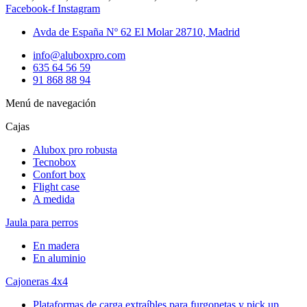
Facebook-f
Instagram
Avda de España Nº 62 El Molar 28710, Madrid
info@aluboxpro.com
635 64 56 59
91 868 88 94
Menú de navegación
Cajas
Alubox pro robusta
Tecnobox
Confort box
Flight case
A medida
Jaula para perros
En madera
En aluminio
Cajoneras 4x4
Plataformas de carga extraíbles para furgonetas y pick up