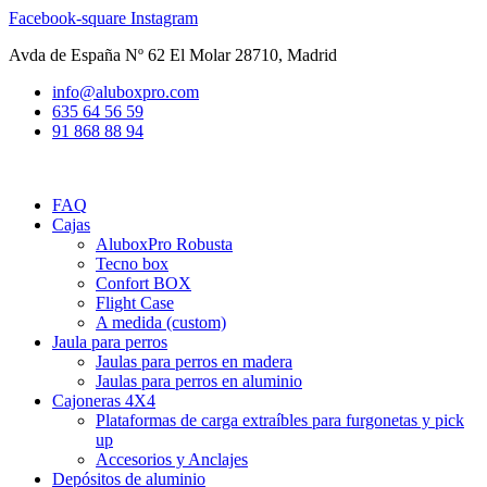
Ir
Facebook-square
Instagram
al
Avda de España Nº 62 El Molar 28710, Madrid
contenido
info@aluboxpro.com
635 64 56 59
91 868 88 94
FAQ
Cajas
AluboxPro Robusta
Tecno box
Confort BOX
Flight Case
A medida (custom)
Jaula para perros
Jaulas para perros en madera
Jaulas para perros en aluminio
Cajoneras 4X4
Plataformas de carga extraíbles para furgonetas y pick
up
Accesorios y Anclajes
Depósitos de aluminio