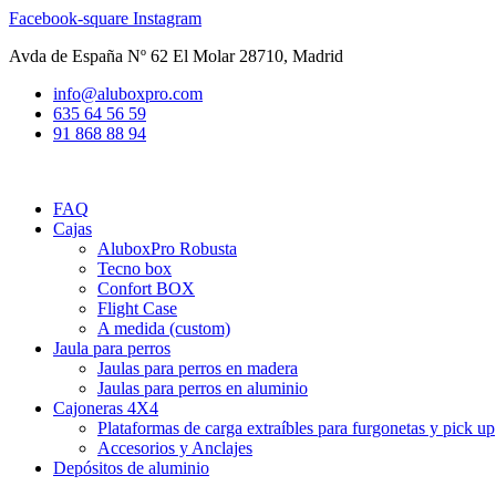
Ir
Facebook-square
Instagram
al
Avda de España Nº 62 El Molar 28710, Madrid
contenido
info@aluboxpro.com
635 64 56 59
91 868 88 94
FAQ
Cajas
AluboxPro Robusta
Tecno box
Confort BOX
Flight Case
A medida (custom)
Jaula para perros
Jaulas para perros en madera
Jaulas para perros en aluminio
Cajoneras 4X4
Plataformas de carga extraíbles para furgonetas y pick up
Accesorios y Anclajes
Depósitos de aluminio