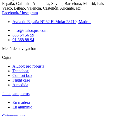
España, Cataluña, Andalucia, Sevilla, Barcelona, Madrid, Pais
Vasco, Bilbao, Valencia, Castellón, Alicante, etc.
Facebook-f
Instagram
Avda de España Nº 62 El Molar 28710, Madrid
info@aluboxpro.com
635 64 56 59
91 868 88 94
Menú de navegación
Cajas
Alubox pro robusta
Tecnobox
Confort box
Flight case
A medida
Jaula para perros
En madera
En aluminio
Cajoneras 4x4