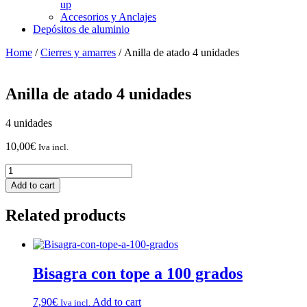
up
Accesorios y Anclajes
Depósitos de aluminio
Home
/
Cierres y amarres
/ Anilla de atado 4 unidades
Anilla de atado 4 unidades
4 unidades
10,00
€
Iva incl.
Anilla
de
Add to cart
atado
4
Related products
unidades
quantity
Bisagra con tope a 100 grados
7,90
€
Add to cart
Iva incl.