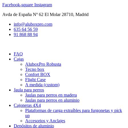
Ir
Facebook-square
Instagram
al
Avda de España Nº 62 El Molar 28710, Madrid
contenido
info@aluboxpro.com
635 64 56 59
91 868 88 94
FAQ
Cajas
AluboxPro Robusta
Tecno box
Confort BOX
Flight Case
A medida (custom)
Jaula para perros
Jaulas para perros en madera
Jaulas para perros en aluminio
Cajoneras 4X4
Plataformas de carga extraíbles para furgonetas y pick
up
Accesorios y Anclajes
Depósitos de aluminio