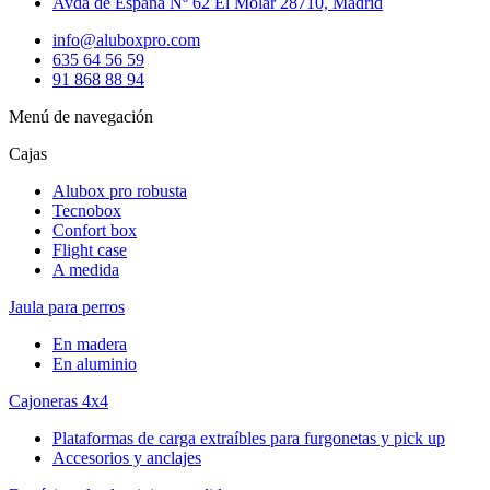
Avda de España Nº 62 El Molar 28710, Madrid
info@aluboxpro.com
635 64 56 59
91 868 88 94
Menú de navegación
Cajas
Alubox pro robusta
Tecnobox
Confort box
Flight case
A medida
Jaula para perros
En madera
En aluminio
Cajoneras 4x4
Plataformas de carga extraíbles para furgonetas y pick up
Accesorios y anclajes