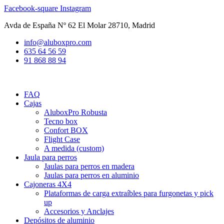
Ir
Facebook-square
Instagram
al
Avda de España Nº 62 El Molar 28710, Madrid
contenido
info@aluboxpro.com
635 64 56 59
91 868 88 94
FAQ
Cajas
AluboxPro Robusta
Tecno box
Confort BOX
Flight Case
A medida (custom)
Jaula para perros
Jaulas para perros en madera
Jaulas para perros en aluminio
Cajoneras 4X4
Plataformas de carga extraíbles para furgonetas y pick
up
Accesorios y Anclajes
Depósitos de aluminio