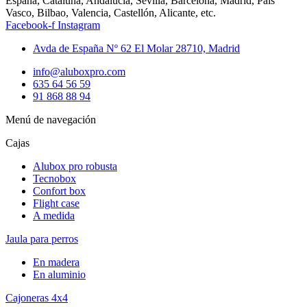
España, Cataluña, Andalucia, Sevilla, Barcelona, Madrid, Pais
Vasco, Bilbao, Valencia, Castellón, Alicante, etc.
Facebook-f
Instagram
Avda de España Nº 62 El Molar 28710, Madrid
info@aluboxpro.com
635 64 56 59
91 868 88 94
Menú de navegación
Cajas
Alubox pro robusta
Tecnobox
Confort box
Flight case
A medida
Jaula para perros
En madera
En aluminio
Cajoneras 4x4