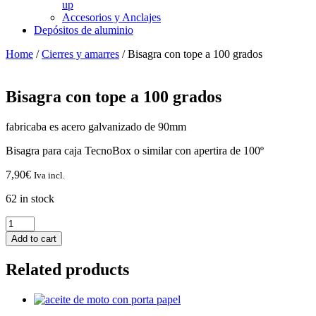
up
Accesorios y Anclajes
Depósitos de aluminio
Home
/
Cierres y amarres
/ Bisagra con tope a 100 grados
Bisagra con tope a 100 grados
fabricaba es acero galvanizado de 90mm
Bisagra para caja TecnoBox o similar con apertira de 100º
7,90
€
Iva incl.
62 in stock
Bisagra
con
Add to cart
tope
a
Related products
100
grados
quantity