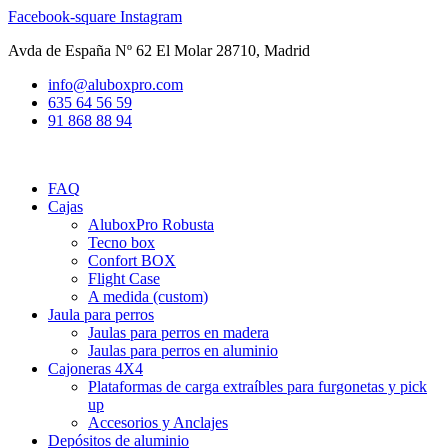
Ir
Facebook-square
Instagram
al
Avda de España Nº 62 El Molar 28710, Madrid
contenido
info@aluboxpro.com
635 64 56 59
91 868 88 94
FAQ
Cajas
AluboxPro Robusta
Tecno box
Confort BOX
Flight Case
A medida (custom)
Jaula para perros
Jaulas para perros en madera
Jaulas para perros en aluminio
Cajoneras 4X4
Plataformas de carga extraíbles para furgonetas y pick
up
Accesorios y Anclajes
Depósitos de aluminio