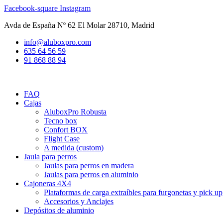
Ir
Facebook-square
Instagram
al
Avda de España Nº 62 El Molar 28710, Madrid
contenido
info@aluboxpro.com
635 64 56 59
91 868 88 94
FAQ
Cajas
AluboxPro Robusta
Tecno box
Confort BOX
Flight Case
A medida (custom)
Jaula para perros
Jaulas para perros en madera
Jaulas para perros en aluminio
Cajoneras 4X4
Plataformas de carga extraíbles para furgonetas y pick up
Accesorios y Anclajes
Depósitos de aluminio