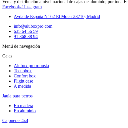
Venta y distribución a nivel nacional de cajas de aluminio, por toda E
Facebook-f
Instagram
Avda de España Nº 62 El Molar 28710, Madrid
info@aluboxpro.com
635 64 56 59
91 868 88 94
Menú de navegación
Cajas
Alubox pro robusta
Tecnobox
Confort box
Flight case
A medida
Jaula para perros
En madera
En aluminio
Cajoneras 4x4