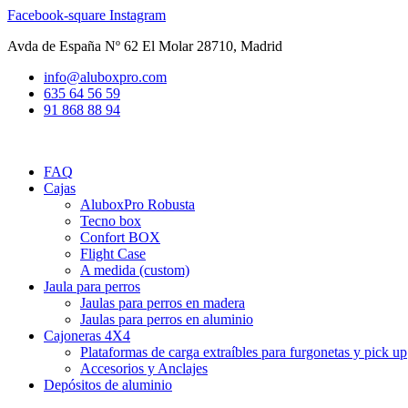
Ir
Facebook-square
Instagram
al
Avda de España Nº 62 El Molar 28710, Madrid
contenido
info@aluboxpro.com
635 64 56 59
91 868 88 94
FAQ
Cajas
AluboxPro Robusta
Tecno box
Confort BOX
Flight Case
A medida (custom)
Jaula para perros
Jaulas para perros en madera
Jaulas para perros en aluminio
Cajoneras 4X4
Plataformas de carga extraíbles para furgonetas y pick up
Accesorios y Anclajes
Depósitos de aluminio