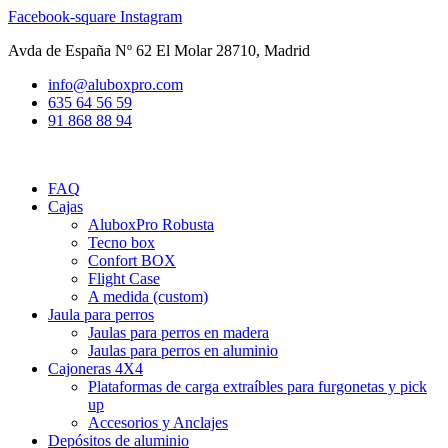
Ir
Facebook-square
Instagram
al
Avda de España Nº 62 El Molar 28710, Madrid
contenido
info@aluboxpro.com
635 64 56 59
91 868 88 94
FAQ
Cajas
AluboxPro Robusta
Tecno box
Confort BOX
Flight Case
A medida (custom)
Jaula para perros
Jaulas para perros en madera
Jaulas para perros en aluminio
Cajoneras 4X4
Plataformas de carga extraíbles para furgonetas y pick
up
Accesorios y Anclajes
Depósitos de aluminio