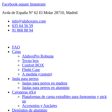
Ir
Facebook-square
Instagram
al
Avda de España Nº 62 El Molar 28710, Madrid
contenido
info@aluboxpro.com
635 64 56 59
91 868 88 94
FAQ
Cajas
AluboxPro Robusta
Tecno box
Confort BOX
Flight Case
A medida (custom)
Jaula para perros
Jaulas para perros en madera
Jaulas para perros en aluminio
Cajoneras 4X4
Plataformas de carga extraíbles para furgonetas y pick
up
Accesorios y Anclajes
Depósitos de aluminio