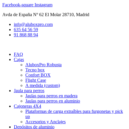
Ir
Facebook-square
Instagram
al
Avda de España Nº 62 El Molar 28710, Madrid
contenido
info@aluboxpro.com
635 64 56 59
91 868 88 94
FAQ
Cajas
AluboxPro Robusta
Tecno box
Confort BOX
Flight Case
A medida (custom)
Jaula para perros
Jaulas para perros en madera
Jaulas para perros en aluminio
Cajoneras 4X4
Plataformas de carga extraíbles para furgonetas y pick
up
Accesorios y Anclajes
Depósitos de aluminio