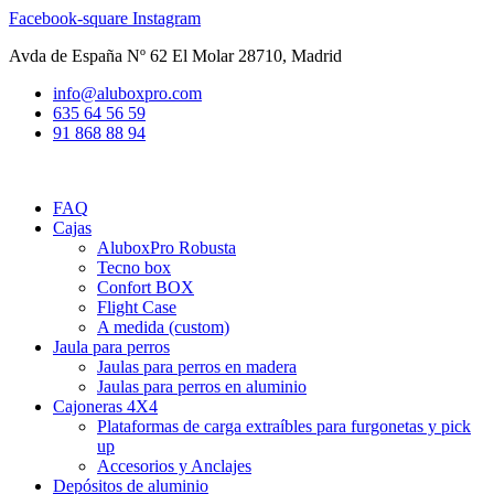
Ir
Facebook-square
Instagram
al
Avda de España Nº 62 El Molar 28710, Madrid
contenido
info@aluboxpro.com
635 64 56 59
91 868 88 94
FAQ
Cajas
AluboxPro Robusta
Tecno box
Confort BOX
Flight Case
A medida (custom)
Jaula para perros
Jaulas para perros en madera
Jaulas para perros en aluminio
Cajoneras 4X4
Plataformas de carga extraíbles para furgonetas y pick
up
Accesorios y Anclajes
Depósitos de aluminio