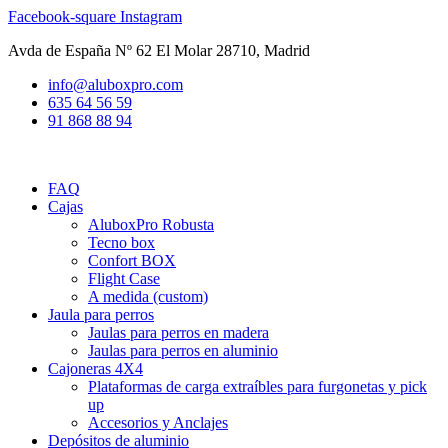
Ir
Facebook-square
Instagram
al
Avda de España Nº 62 El Molar 28710, Madrid
contenido
info@aluboxpro.com
635 64 56 59
91 868 88 94
FAQ
Cajas
AluboxPro Robusta
Tecno box
Confort BOX
Flight Case
A medida (custom)
Jaula para perros
Jaulas para perros en madera
Jaulas para perros en aluminio
Cajoneras 4X4
Plataformas de carga extraíbles para furgonetas y pick
up
Accesorios y Anclajes
Depósitos de aluminio