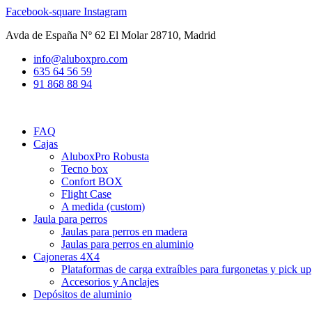
Ir
Facebook-square
Instagram
al
Avda de España Nº 62 El Molar 28710, Madrid
contenido
info@aluboxpro.com
635 64 56 59
91 868 88 94
FAQ
Cajas
AluboxPro Robusta
Tecno box
Confort BOX
Flight Case
A medida (custom)
Jaula para perros
Jaulas para perros en madera
Jaulas para perros en aluminio
Cajoneras 4X4
Plataformas de carga extraíbles para furgonetas y pick up
Accesorios y Anclajes
Depósitos de aluminio