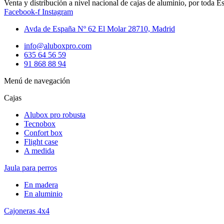
Venta y distribución a nivel nacional de cajas de aluminio, por toda E
Facebook-f
Instagram
Avda de España Nº 62 El Molar 28710, Madrid
info@aluboxpro.com
635 64 56 59
91 868 88 94
Menú de navegación
Cajas
Alubox pro robusta
Tecnobox
Confort box
Flight case
A medida
Jaula para perros
En madera
En aluminio
Cajoneras 4x4