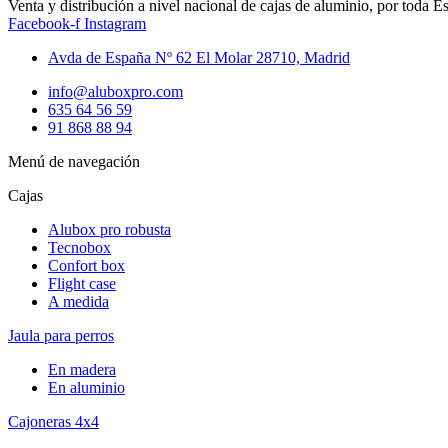
Venta y distribución a nivel nacional de cajas de aluminio, por toda E
Facebook-f
Instagram
Avda de España Nº 62 El Molar 28710, Madrid
info@aluboxpro.com
635 64 56 59
91 868 88 94
Menú de navegación
Cajas
Alubox pro robusta
Tecnobox
Confort box
Flight case
A medida
Jaula para perros
En madera
En aluminio
Cajoneras 4x4