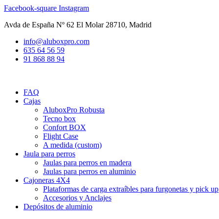
Ir
Facebook-square
Instagram
al
Avda de España Nº 62 El Molar 28710, Madrid
contenido
info@aluboxpro.com
635 64 56 59
91 868 88 94
FAQ
Cajas
AluboxPro Robusta
Tecno box
Confort BOX
Flight Case
A medida (custom)
Jaula para perros
Jaulas para perros en madera
Jaulas para perros en aluminio
Cajoneras 4X4
Plataformas de carga extraíbles para furgonetas y pick up
Accesorios y Anclajes
Depósitos de aluminio