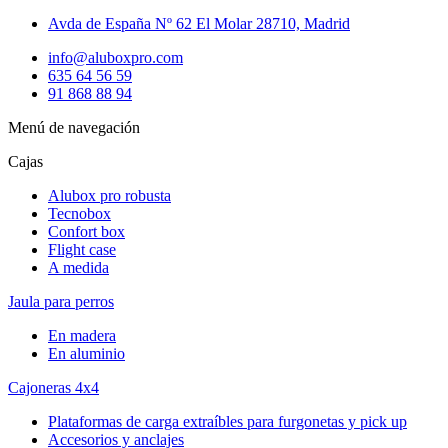
Avda de España Nº 62 El Molar 28710, Madrid
info@aluboxpro.com
635 64 56 59
91 868 88 94
Menú de navegación
Cajas
Alubox pro robusta
Tecnobox
Confort box
Flight case
A medida
Jaula para perros
En madera
En aluminio
Cajoneras 4x4
Plataformas de carga extraíbles para furgonetas y pick up
Accesorios y anclajes