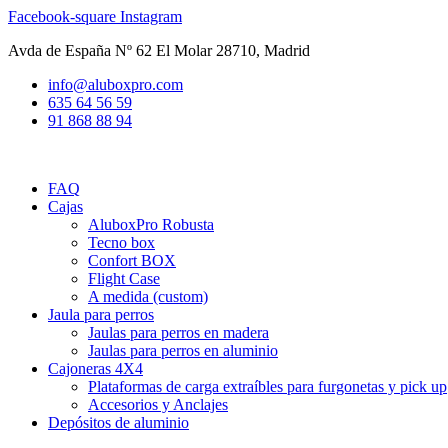
Ir
Facebook-square
Instagram
al
Avda de España Nº 62 El Molar 28710, Madrid
contenido
info@aluboxpro.com
635 64 56 59
91 868 88 94
FAQ
Cajas
AluboxPro Robusta
Tecno box
Confort BOX
Flight Case
A medida (custom)
Jaula para perros
Jaulas para perros en madera
Jaulas para perros en aluminio
Cajoneras 4X4
Plataformas de carga extraíbles para furgonetas y pick up
Accesorios y Anclajes
Depósitos de aluminio