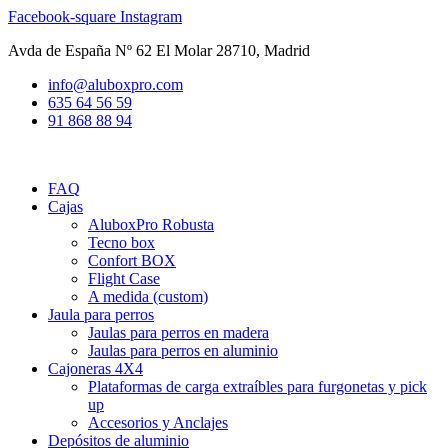
Ir
Facebook-square
Instagram
al
Avda de España Nº 62 El Molar 28710, Madrid
contenido
info@aluboxpro.com
635 64 56 59
91 868 88 94
FAQ
Cajas
AluboxPro Robusta
Tecno box
Confort BOX
Flight Case
A medida (custom)
Jaula para perros
Jaulas para perros en madera
Jaulas para perros en aluminio
Cajoneras 4X4
Plataformas de carga extraíbles para furgonetas y pick
up
Accesorios y Anclajes
Depósitos de aluminio