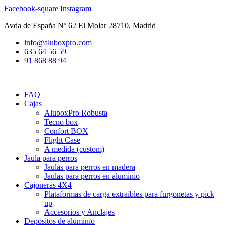
Ir
Facebook-square
Instagram
al
Avda de España Nº 62 El Molar 28710, Madrid
contenido
info@aluboxpro.com
635 64 56 59
91 868 88 94
FAQ
Cajas
AluboxPro Robusta
Tecno box
Confort BOX
Flight Case
A medida (custom)
Jaula para perros
Jaulas para perros en madera
Jaulas para perros en aluminio
Cajoneras 4X4
Plataformas de carga extraíbles para furgonetas y pick
up
Accesorios y Anclajes
Depósitos de aluminio