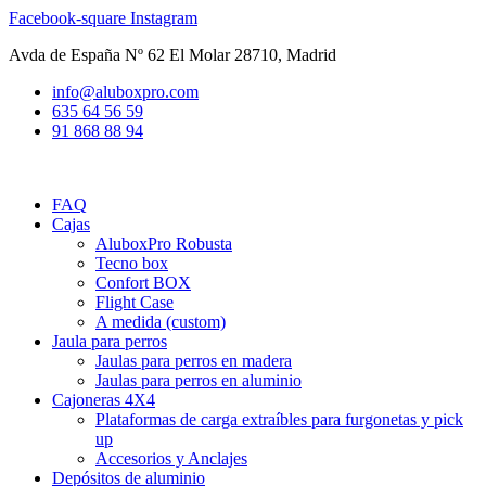
Ir
Facebook-square
Instagram
al
Avda de España Nº 62 El Molar 28710, Madrid
contenido
info@aluboxpro.com
635 64 56 59
91 868 88 94
FAQ
Cajas
AluboxPro Robusta
Tecno box
Confort BOX
Flight Case
A medida (custom)
Jaula para perros
Jaulas para perros en madera
Jaulas para perros en aluminio
Cajoneras 4X4
Plataformas de carga extraíbles para furgonetas y pick
up
Accesorios y Anclajes
Depósitos de aluminio