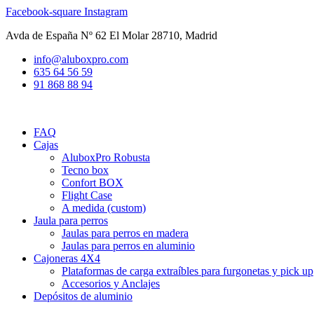
Ir
Facebook-square
Instagram
al
Avda de España Nº 62 El Molar 28710, Madrid
contenido
info@aluboxpro.com
635 64 56 59
91 868 88 94
FAQ
Cajas
AluboxPro Robusta
Tecno box
Confort BOX
Flight Case
A medida (custom)
Jaula para perros
Jaulas para perros en madera
Jaulas para perros en aluminio
Cajoneras 4X4
Plataformas de carga extraíbles para furgonetas y pick up
Accesorios y Anclajes
Depósitos de aluminio