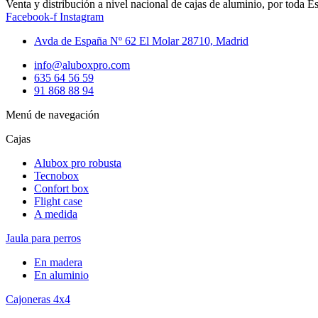
Venta y distribución a nivel nacional de cajas de aluminio, por toda E
Facebook-f
Instagram
Avda de España Nº 62 El Molar 28710, Madrid
info@aluboxpro.com
635 64 56 59
91 868 88 94
Menú de navegación
Cajas
Alubox pro robusta
Tecnobox
Confort box
Flight case
A medida
Jaula para perros
En madera
En aluminio
Cajoneras 4x4