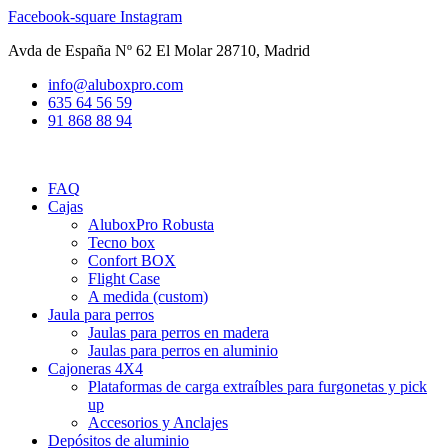
Ir
Facebook-square
Instagram
al
Avda de España Nº 62 El Molar 28710, Madrid
contenido
info@aluboxpro.com
635 64 56 59
91 868 88 94
FAQ
Cajas
AluboxPro Robusta
Tecno box
Confort BOX
Flight Case
A medida (custom)
Jaula para perros
Jaulas para perros en madera
Jaulas para perros en aluminio
Cajoneras 4X4
Plataformas de carga extraíbles para furgonetas y pick
up
Accesorios y Anclajes
Depósitos de aluminio