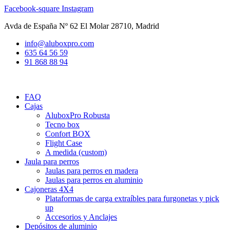
Ir
Facebook-square
Instagram
al
Avda de España Nº 62 El Molar 28710, Madrid
contenido
info@aluboxpro.com
635 64 56 59
91 868 88 94
FAQ
Cajas
AluboxPro Robusta
Tecno box
Confort BOX
Flight Case
A medida (custom)
Jaula para perros
Jaulas para perros en madera
Jaulas para perros en aluminio
Cajoneras 4X4
Plataformas de carga extraíbles para furgonetas y pick
up
Accesorios y Anclajes
Depósitos de aluminio