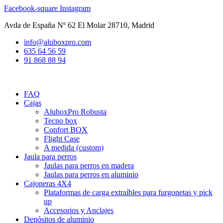
Ir
Facebook-square
Instagram
al
Avda de España Nº 62 El Molar 28710, Madrid
contenido
info@aluboxpro.com
635 64 56 59
91 868 88 94
FAQ
Cajas
AluboxPro Robusta
Tecno box
Confort BOX
Flight Case
A medida (custom)
Jaula para perros
Jaulas para perros en madera
Jaulas para perros en aluminio
Cajoneras 4X4
Plataformas de carga extraíbles para furgonetas y pick
up
Accesorios y Anclajes
Depósitos de aluminio