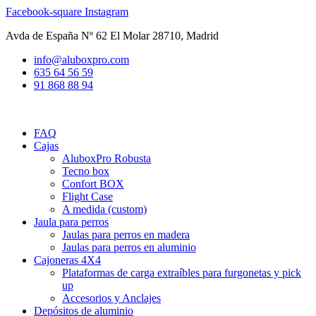
Ir
Facebook-square
Instagram
al
Avda de España Nº 62 El Molar 28710, Madrid
contenido
info@aluboxpro.com
635 64 56 59
91 868 88 94
FAQ
Cajas
AluboxPro Robusta
Tecno box
Confort BOX
Flight Case
A medida (custom)
Jaula para perros
Jaulas para perros en madera
Jaulas para perros en aluminio
Cajoneras 4X4
Plataformas de carga extraíbles para furgonetas y pick
up
Accesorios y Anclajes
Depósitos de aluminio