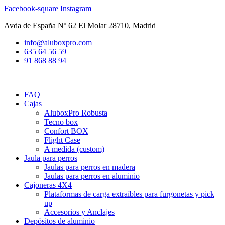
Ir
Facebook-square
Instagram
al
Avda de España Nº 62 El Molar 28710, Madrid
contenido
info@aluboxpro.com
635 64 56 59
91 868 88 94
FAQ
Cajas
AluboxPro Robusta
Tecno box
Confort BOX
Flight Case
A medida (custom)
Jaula para perros
Jaulas para perros en madera
Jaulas para perros en aluminio
Cajoneras 4X4
Plataformas de carga extraíbles para furgonetas y pick
up
Accesorios y Anclajes
Depósitos de aluminio