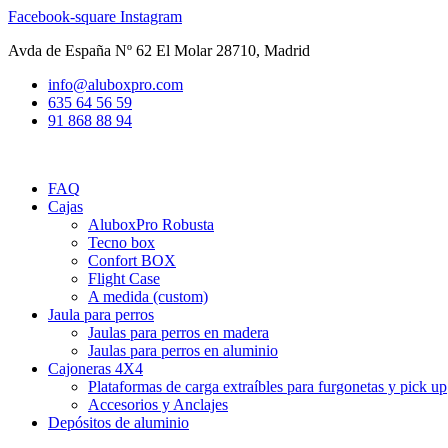
Ir
Facebook-square
Instagram
al
Avda de España Nº 62 El Molar 28710, Madrid
contenido
info@aluboxpro.com
635 64 56 59
91 868 88 94
FAQ
Cajas
AluboxPro Robusta
Tecno box
Confort BOX
Flight Case
A medida (custom)
Jaula para perros
Jaulas para perros en madera
Jaulas para perros en aluminio
Cajoneras 4X4
Plataformas de carga extraíbles para furgonetas y pick up
Accesorios y Anclajes
Depósitos de aluminio