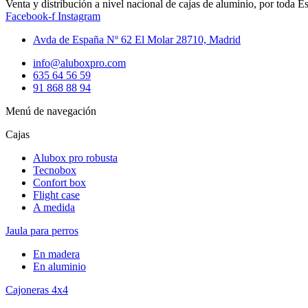
Venta y distribución a nivel nacional de cajas de aluminio, por toda E
Facebook-f
Instagram
Avda de España Nº 62 El Molar 28710, Madrid
info@aluboxpro.com
635 64 56 59
91 868 88 94
Menú de navegación
Cajas
Alubox pro robusta
Tecnobox
Confort box
Flight case
A medida
Jaula para perros
En madera
En aluminio
Cajoneras 4x4