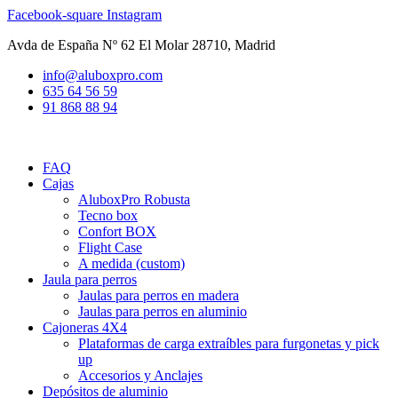
Ir
Facebook-square
Instagram
al
Avda de España Nº 62 El Molar 28710, Madrid
contenido
info@aluboxpro.com
635 64 56 59
91 868 88 94
FAQ
Cajas
AluboxPro Robusta
Tecno box
Confort BOX
Flight Case
A medida (custom)
Jaula para perros
Jaulas para perros en madera
Jaulas para perros en aluminio
Cajoneras 4X4
Plataformas de carga extraíbles para furgonetas y pick
up
Accesorios y Anclajes
Depósitos de aluminio