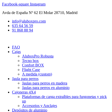
Ir
Facebook-square
Instagram
al
Avda de España Nº 62 El Molar 28710, Madrid
contenido
info@aluboxpro.com
635 64 56 59
91 868 88 94
FAQ
Cajas
AluboxPro Robusta
Tecno box
Confort BOX
Flight Case
A medida (custom)
Jaula para perros
Jaulas para perros en madera
Jaulas para perros en aluminio
Cajoneras 4X4
Plataformas de carga extraíbles para furgonetas y pick
up
Accesorios y Anclajes
Depósitos de aluminio