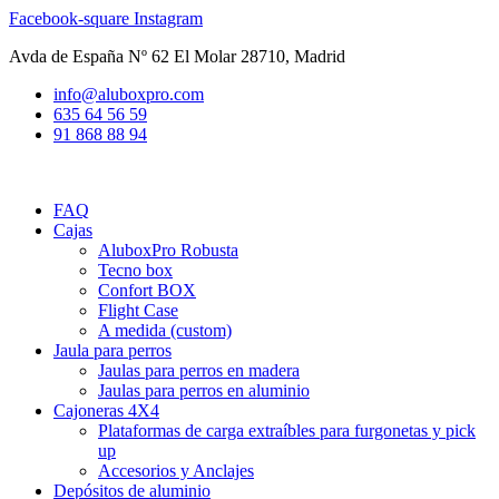
Ir
Facebook-square
Instagram
al
Avda de España Nº 62 El Molar 28710, Madrid
contenido
info@aluboxpro.com
635 64 56 59
91 868 88 94
FAQ
Cajas
AluboxPro Robusta
Tecno box
Confort BOX
Flight Case
A medida (custom)
Jaula para perros
Jaulas para perros en madera
Jaulas para perros en aluminio
Cajoneras 4X4
Plataformas de carga extraíbles para furgonetas y pick
up
Accesorios y Anclajes
Depósitos de aluminio