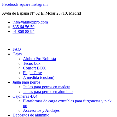
Ir
Facebook-square
Instagram
al
Avda de España Nº 62 El Molar 28710, Madrid
contenido
info@aluboxpro.com
635 64 56 59
91 868 88 94
FAQ
Cajas
AluboxPro Robusta
Tecno box
Confort BOX
Flight Case
A medida (custom)
Jaula para perros
Jaulas para perros en madera
Jaulas para perros en aluminio
Cajoneras 4X4
Plataformas de carga extraíbles para furgonetas y pick
up
Accesorios y Anclajes
Depósitos de aluminio