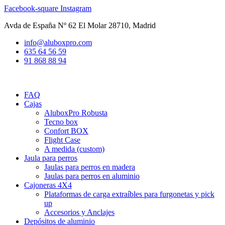
Ir
Facebook-square
Instagram
al
Avda de España Nº 62 El Molar 28710, Madrid
contenido
info@aluboxpro.com
635 64 56 59
91 868 88 94
FAQ
Cajas
AluboxPro Robusta
Tecno box
Confort BOX
Flight Case
A medida (custom)
Jaula para perros
Jaulas para perros en madera
Jaulas para perros en aluminio
Cajoneras 4X4
Plataformas de carga extraíbles para furgonetas y pick
up
Accesorios y Anclajes
Depósitos de aluminio