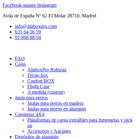
Ir
Facebook-square
Instagram
al
Avda de España Nº 62 El Molar 28710, Madrid
contenido
info@aluboxpro.com
635 64 56 59
91 868 88 94
FAQ
Cajas
AluboxPro Robusta
Tecno box
Confort BOX
Flight Case
A medida (custom)
Jaula para perros
Jaulas para perros en madera
Jaulas para perros en aluminio
Cajoneras 4X4
Plataformas de carga extraíbles para furgonetas y pick
up
Accesorios y Anclajes
Depósitos de aluminio