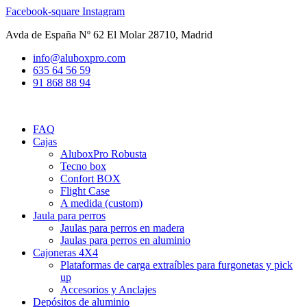
Ir
Facebook-square
Instagram
al
Avda de España Nº 62 El Molar 28710, Madrid
contenido
info@aluboxpro.com
635 64 56 59
91 868 88 94
FAQ
Cajas
AluboxPro Robusta
Tecno box
Confort BOX
Flight Case
A medida (custom)
Jaula para perros
Jaulas para perros en madera
Jaulas para perros en aluminio
Cajoneras 4X4
Plataformas de carga extraíbles para furgonetas y pick
up
Accesorios y Anclajes
Depósitos de aluminio