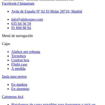
Facebook-f
Instagram
Avda de España Nº 62 El Molar 28710, Madrid
info@aluboxpro.com
635 64 56 59
91 868 88 94
Menú de navegación
Cajas
Alubox pro robusta
Tecnobox
Confort box
Flight case
A medida
Jaula para perros
En madera
En aluminio
Cajoneras 4x4
Plataformas de carga extraíbles para furgonetas y pick up