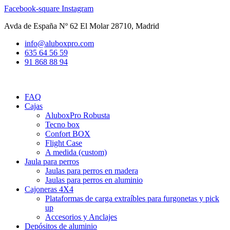
Ir
Facebook-square
Instagram
al
Avda de España Nº 62 El Molar 28710, Madrid
contenido
info@aluboxpro.com
635 64 56 59
91 868 88 94
FAQ
Cajas
AluboxPro Robusta
Tecno box
Confort BOX
Flight Case
A medida (custom)
Jaula para perros
Jaulas para perros en madera
Jaulas para perros en aluminio
Cajoneras 4X4
Plataformas de carga extraíbles para furgonetas y pick
up
Accesorios y Anclajes
Depósitos de aluminio