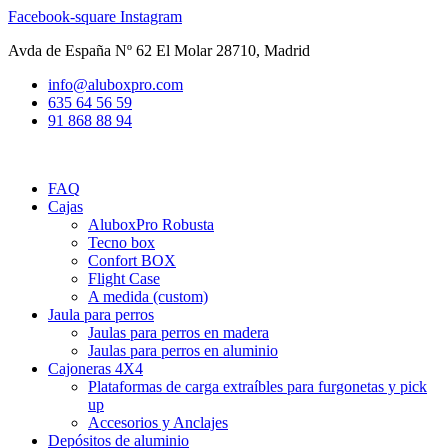
Ir
Facebook-square
Instagram
al
Avda de España Nº 62 El Molar 28710, Madrid
contenido
info@aluboxpro.com
635 64 56 59
91 868 88 94
FAQ
Cajas
AluboxPro Robusta
Tecno box
Confort BOX
Flight Case
A medida (custom)
Jaula para perros
Jaulas para perros en madera
Jaulas para perros en aluminio
Cajoneras 4X4
Plataformas de carga extraíbles para furgonetas y pick
up
Accesorios y Anclajes
Depósitos de aluminio