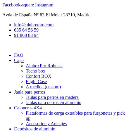
Ir
Facebook-square
Instagram
al
Avda de España Nº 62 El Molar 28710, Madrid
contenido
info@aluboxpro.com
635 64 56 59
91 868 88 94
FAQ
Cajas
AluboxPro Robusta
Tecno box
Confort BOX
Flight Case
A medida (custom)
Jaula para perros
Jaulas para perros en madera
Jaulas para perros en aluminio
Cajoneras 4X4
Plataformas de carga extraíbles para furgonetas y pick
up
Accesorios y Anclajes
Depósitos de aluminio