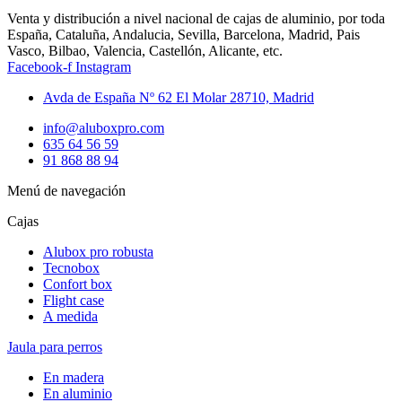
Venta y distribución a nivel nacional de cajas de aluminio, por toda
España, Cataluña, Andalucia, Sevilla, Barcelona, Madrid, Pais
Vasco, Bilbao, Valencia, Castellón, Alicante, etc.
Facebook-f
Instagram
Avda de España Nº 62 El Molar 28710, Madrid
info@aluboxpro.com
635 64 56 59
91 868 88 94
Menú de navegación
Cajas
Alubox pro robusta
Tecnobox
Confort box
Flight case
A medida
Jaula para perros
En madera
En aluminio